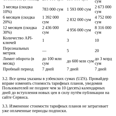
сум
3 месяца (скидка
2 673 000
783 000 сум
1 593 000 сум
10%)
сум
6 месяцев (скидка
1 392 000
4 752 000
2 832 000 сум
20%)
сум
сум
12 месяцев (скидка
2 436 000
8 316 000
4 956 000 сум
30%)
сум
сум
Количество API-
1
3
10
ключей
Персональных
—
5
20
метрик
Лимит оборота (в
до 100 млн
до 3 млрд
до 600 млн сум
месяц)
сум
сум
Пробный период
7 дней
7 дней
7 дней
3.2. Все цены указаны в узбекских сумах (UZS). Провайдер
вправе изменять стоимость тарифных планов, уведомив
Пользователей не позднее чем за 10 (десять) календарных
дней до вступления новых цен в силу путём публикации на
сайте Сервиса.
3.3. Изменение стоимости тарифных планов не затрагивает
уже оплаченные периоды подписки.