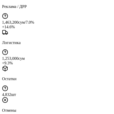
Реклама / ДРР
1,463,200
сум
/
7.0
%
+
14.6
%
Логистика
1,253,000
сум
+
9.3
%
Остатки
4,832
шт
Отмены