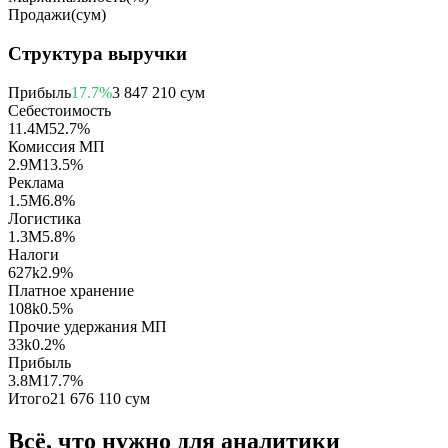
Продажи
(
сум
)
Структура выручки
Прибыль
17.7%
3 847 210 сум
Себестоимость
11.4M
52.7
%
Комиссия МП
2.9M
13.5
%
Реклама
1.5M
6.8
%
Логистика
1.3M
5.8
%
Налоги
627k
2.9
%
Платное хранение
108k
0.5
%
Прочие удержания МП
33k
0.2
%
Прибыль
3.8M
17.7%
Итого
21 676 110 сум
Всё, что нужно для аналитики