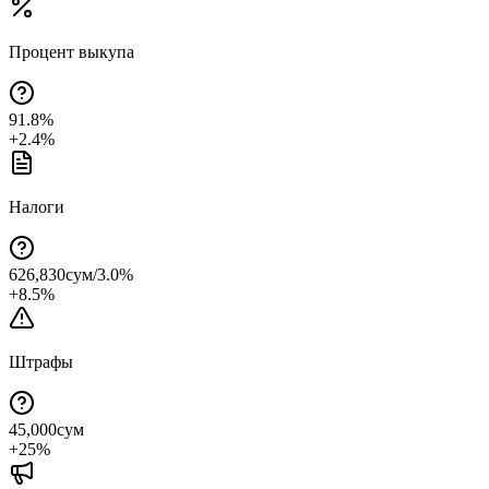
Процент выкупа
91.8
%
+
2.4
%
Налоги
626,830
сум
/
3.0
%
+
8.5
%
Штрафы
45,000
сум
+
25
%