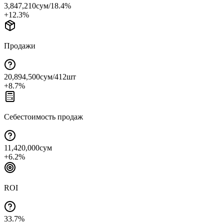
3,847,210
сум
/
18.4
%
+
12.3
%
Продажи
20,894,500
сум
/
412
шт
+
8.7
%
Себестоимость продаж
11,420,000
сум
+
6.2
%
ROI
33.7
%