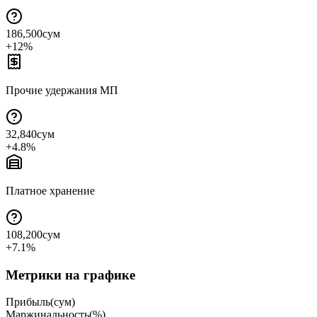
186,500
сум
+
12
%
Прочие удержания МП
32,840
сум
+
4.8
%
Платное хранение
108,200
сум
+
7.1
%
Метрики на графике
Прибыль
(
сум
)
Маржинальность
(
%
)