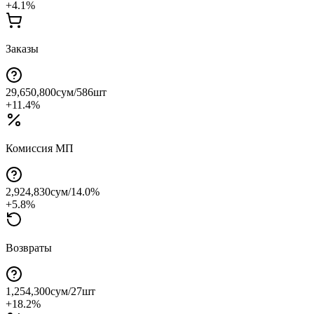
+
4.1
%
Заказы
29,650,800
сум
/
586
шт
+
11.4
%
Комиссия МП
2,924,830
сум
/
14.0
%
+
5.8
%
Возвраты
1,254,300
сум
/
27
шт
+
18.2
%